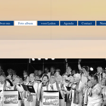
Over ons
Foto album
voor Leden
Agenda
Contact
Nieu