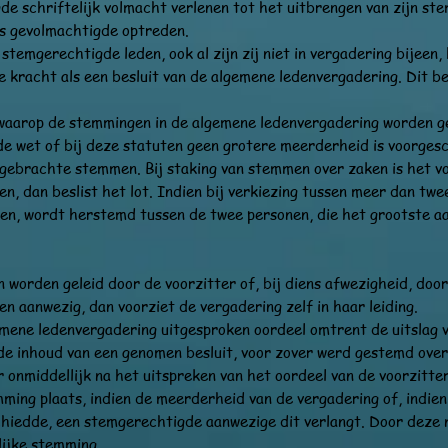
e schriftelijk volmacht verlenen tot het uitbrengen van zijn st
ls gevolmachtigde optreden.
 stemgerechtigde leden, ook al zijn zij niet in vergadering bijeen
kracht als een besluit van de algemene ledenvergadering. Dit bes
e waarop de stemmingen in de algemene ledenvergadering worden 
 de wet of bij deze statuten geen grotere meerderheid is voorge
tgebrachte stemmen. Bij staking van stemmen over zaken is het v
en, dan beslist het lot. Indien bij verkiezing tussen meer dan tw
gen, wordt herstemd tussen de twee personen, die het grootste a
 worden geleid door de voorzitter of, bij diens afwezigheid, doo
en aanwezig, dan voorziet de vergadering zelf in haar leiding.
emene ledenvergadering uitgesproken oordeel omtrent de uitslag 
de inhoud van een genomen besluit, voor zover werd gestemd over 
 onmiddellijk na het uitspreken van het oordeel van de voorzitte
mming plaats, indien de meerderheid van de vergadering of, indie
eschiedde, een stemgerechtigde aanwezige dit verlangt. Door deze
lijke stemming.