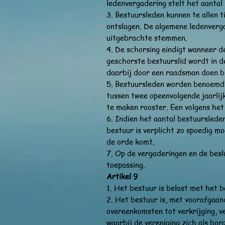
ledenvergadering stelt het aantal
3. Bestuursleden kunnen te allen 
ontslagen. De algemene ledenverg
uitgebrachte stemmen.
4. De schorsing eindigt wanneer d
geschorste bestuurslid wordt in d
daarbij door een raadsman doen bi
5. Bestuursleden worden benoemd 
tussen twee opeenvolgende jaarlij
te maken rooster. Een volgens het
6. Indien het aantal bestuurslede
bestuur is verplicht zo spoedig mo
de orde komt.
7. Op de vergaderingen en de beslu
toepassing.
Artikel 9
1. Het bestuur is belast met het b
2. Het bestuur is, met voorafgaan
overeenkomsten tot verkrijging, 
waarbij de vereniging zich als bo