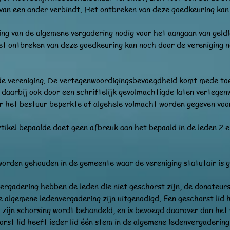
 van een ander verbindt. Het ontbreken van deze goedkeuring kan 
ng van de algemene vergadering nodig voor het aangaan van geldl
et ontbreken van deze goedkeuring kan noch door de vereniging 
de vereniging. De vertegenwoordigingsbevoegdheid komt mede to
h daarbij ook door een schriftelijk gevolmachtigde laten vertegen
r het bestuur beperkte of algehele volmacht worden gegeven voor
artikel bepaalde doet geen afbreuk aan het bepaald in de leden 2 en
orden gehouden in de gemeente waar de vereniging statutair is g
ergadering hebben de leden die niet geschorst zijn, de donateur
 algemene ledenvergadering zijn uitgenodigd. Een geschorst lid 
t zijn schorsing wordt behandeld, en is bevoegd daarover dan het
orst lid heeft ieder lid één stem in de algemene ledenvergaderin