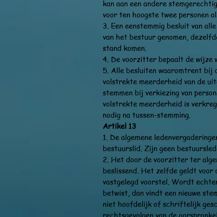
kan aan een andere stemgerechtigd
voor ten hoogste twee personen a
3. Een eenstemmig besluit van alle
van het bestuur genomen, dezelfde 
stand komen.
4. De voorzitter bepaalt de wijz
5. Alle besluiten waaromtrent bij
volstrekte meerderheid van de ui
stemmen bij verkiezing van person
volstrekte meerderheid is verkre
nodig na tussen-stemming.
Artikel 13
1. De algemene ledenvergaderingen
bestuurslid. Zijn geen bestuursled
2. Het door de voorzitter ter alg
beslissend. Het zelfde geldt voor 
vastgelegd voorstel. Wordt echter
betwist, dan vindt een nieuwe ste
niet hoofdelijk of schriftelijk g
rechtsgevolgen van de oorspronke