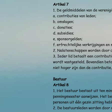
Artikel 7
1. De geldmiddelen van de vereni
a. contributies van leden;
b. omslagen;
c. donaties;
d. subsidies;
e. sponsorgelden;
f. erfrechtelijke verkrijgingen en
2. Nalatenschappen worden door d
3. Ieder lid betaalt een contribut
wordt vastgesteld. Bovendien beta
niet hoger zijn dan de contributie.
Bestuur
Artikel 8
1. Het bestuur bestaat uit ten min
penningmeester aanwijzen. Het bes
personen uit één gezin zitting heb
2. De bestuursleden worden door 