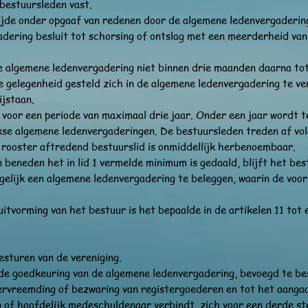
 bestuursleden vast.
tijde onder opgaaf van redenen door de algemene ledenvergaderi
adering besluit tot schorsing of ontslag met een meerderheid va
e algemene ledenvergadering niet binnen drie maanden daarna tot
e gelegenheid gesteld zich in de algemene ledenvergadering te v
jstaan.
voor een periode van maximaal drie jaar. Onder een jaar wordt t
kse algemene ledenvergaderingen. De bestuursleden treden af vo
 rooster aftredend bestuurslid is onmiddellijk herbenoembaar.
n beneden het in lid 1 vermelde minimum is gedaald, blijft het be
gelijk een algemene ledenvergadering te beleggen, waarin de voor
itvorming van het bestuur is het bepaalde in de artikelen 11 tot 
esturen van de vereniging.
de goedkeuring van de algemene ledenvergadering, bevoegd te bes
vervreemding of bezwaring van registergoederen en tot het aang
rg of hoofdelijk medeschuldenaar verbindt, zich voor een derde st