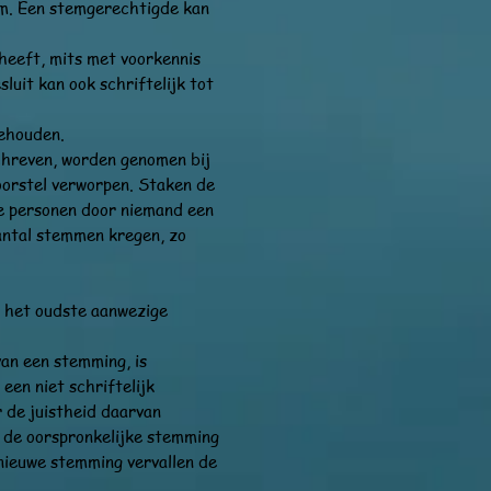
em. Een stemgerechtigde kan
, heeft, mits met voorkennis
luit kan ook schriftelijk tot
gehouden.
schreven, worden genomen bij
oorstel verworpen. Staken de
ee personen door niemand een
antal stemmen kregen, zo
r het oudste aanwezige
van een stemming, is
een niet schriftelijk
r de juistheid daarvan
n de oorspronkelijke stemming
 nieuwe stemming vervallen de