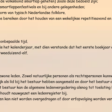
n de volksmond smartlap geheten) zoals deze bedoeld zijn;
 smartlappenfestivals en bij andere gelegenheden;
vorm van typisch Nederlandse folklore.
 te bereiken door het houden van een wekelijkse repetitieavond en
 onbepaalde tijd.
is het kalenderjaar, met dien verstande dat het eerste boekjaar 
tweeduizend-elf.
gewone leden. Zowel natuurlijke personen als rechtspersonen kunnen
lijk als lid bij het bestuur hebben aangemeld en door het bestuur al
t bestuur kan de algemene ledenvergadering alsnog tot toelating 
 houdt nauwgezet een ledenregister bij.
 en kan niet worden overgedragen of door erfopvolging worden ve