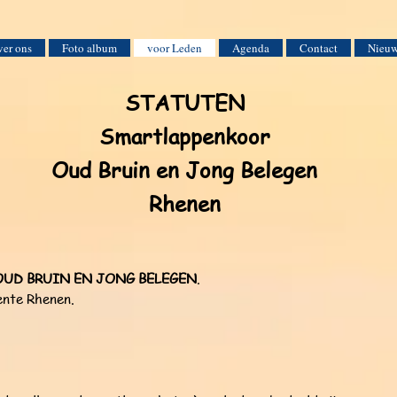
er ons
Foto album
voor Leden
Agenda
Contact
Nieuw
STATUTEN
Smartlappenkoor
Oud Bruin en Jong Belegen
Rhenen
OUD BRUIN EN JONG BELEGEN
.
eente Rhenen.