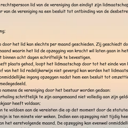
n rechtspersoon lid van de vereniging dan eindigt zijn lidmaatsch
ur van de vereniging na een besluit tot ontbinding van de desbet
ng;
 door het lid kan slechts per maand geschieden. Zij geschiedt doo
aand waarin het lid de opzegging van kracht wil laten gaan in he
st binnen acht dagen schriftelijk te bevestigen.
heeft plaats gehad, loopt het lidmaatschap door tot het einde va
of van het lid redelijkerwijs niet gevergd kan worden het lidmaat
 onmiddellijke ingang opzeggen nadat hem een besluit tot omzettin
s medegedeeld.
p namens de vereniging door het bestuur worden gedaan:
rhaling schriftelijk te zijn aangemaand niet volledig aan zijn geld
ekjaar heeft voldaan;
n te voldoen aan de vereisten die op dat moment door de statut
jn is ten minste vier weken. Indien een opzegging niet tijdig he
an het eerstvolgende maand. De opzegging kan evenwel onmiddelli