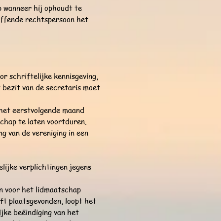
ap wanneer hij ophoudt te
reffende rechtspersoon het
r schriftelijke kennisgeving,
t bezit van de secretaris moet
n het eerstvolgende maand
schap te laten voortduren.
g van de vereniging in een
elijke verplichtingen jegens
en voor het lidmaatschap
eft plaatsgevonden, loopt het
jke beëindiging van het