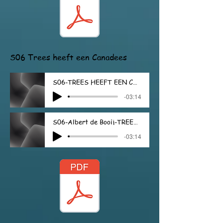
S06 Trees heeft een Canadees
S06-TREES HEEFT EEN CANADEES
-03:14
S06-Albert de Booij-TREES HEEFT EEN CANADEES
-03:14