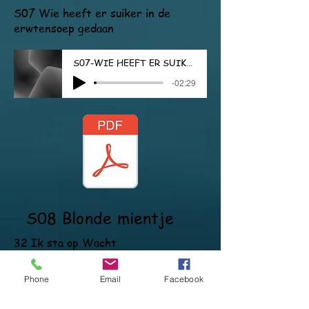
S07 Wie heeft er suiker in de
erwtensoep gedaan
S07-WIE HEEFT ER SUIKER IN CE ERWTENSOEP GEDAAN
-02:29
S08 Blonde mientje
32 Ik sta op Wacht
S08-BLONDE MIENTJE HEEFT EEN HART MET PR
Phone
Email
Facebook
-02:56